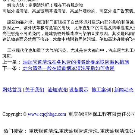
解决方法：定期清洗吧！现在可有规定呦
高层外墙清洁、高层玻璃幕墙清洁、高层外墙粉刷、高空外墙广告安装
建筑物靠外墙、屋顶和门窗阻拦了自然环境对建筑内部的影响和侵蚀；
原因之一。紫外线等极有危害的射线，太阳直射下的高温及四季温差又
光照射是不可避免的，是建筑物外墙造成污染的直接原因。其次是风雨
建筑物表面必然留下痕迹，水纹中粘附着固体污垢。例如高速碰撞的飞
工业现代化也加重了大气的污染。尤其是在大都市中，汽车尾气和工业
斑斑。
上一条：
油烟管道清洗在各风管的接驳处要采取防漏风措施
下一条：
灶台清洗一般在烟道烟罩清洗完后如何收尾
网站首页
|
关于我们
|
油烟清洗
|
设备展示
|
施工案例
|
新闻动态
Copyright ©
www.cqcjhbgc.com
重庆创洁环保工程有限责任公司 
热门搜索： 重庆烟道清洗,重庆油烟管道清洗, 重庆油烟清洗公